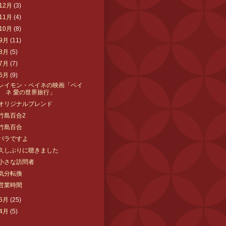
12月
(3)
11月
(4)
10月
(8)
9月
(11)
8月
(5)
7月
(7)
6月
(9)
レイモン・ペイネの映画「ペイ
ネ 愛の世界旅行」
オリジナルブレンド
竹島百合2
竹島百合
バラですよ
久しぶりに聴きました
小さな訪問者
気分転換
営業時間
5月
(25)
4月
(5)