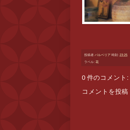
投稿者
バルベリア
時刻:
23:25
ラベル:
花
0 件のコメント:
コメントを投稿