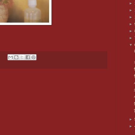
►
►
►
►
►
►
▼
►
►